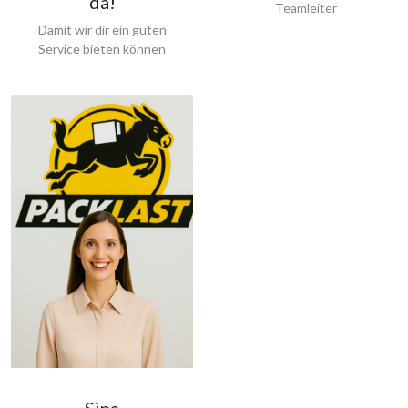
da!
Teamleiter
Damit wir dir ein guten
Service bieten können
Sina